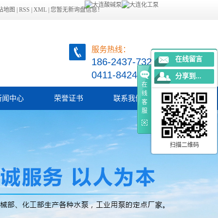
站地图
|
RSS
|
XML
|
您暂无新询盘信息！
服务热线：
在线留言
186-2437-7321
0411-84249729
分享到...
在
线
新闻中心
荣誉证书
联系我们
客
服
司新闻
业新闻
扫描二维码
术知识