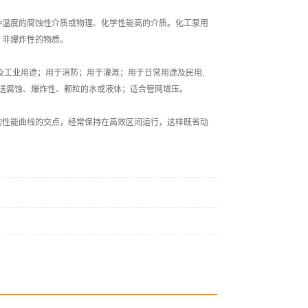
种温度的腐蚀性介质或物理、化学性能高的介质。化工泵用
、非爆炸性的物质。
工业用途；用于消防；用于灌溉；用于日常用途及民用,
输送腐蚀、爆炸性、颗粒的水或液体；适合管网增压。
性能曲线的交点，经常保持在高效区间运行，这样既省动