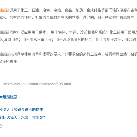
酸碱泵
适用于化工、石油、冶金、电站、食品、制药、合成纤维等部门输送温度在各
清水，含有磨蚀性的，对普通泵体材料有害的物质、悬浮的、对不锈钢材料有腐蚀的
碱泵同时广泛应用用于供水； 用于供热、空调、冷却和循环系统；化工泵用于民用及
园艺,灌溉用途；用于雨水积蓄工程；用于必须低噪音的场合；化工泵用于增压，适合
碱泵必须满足使用流量和扬程的要求，即要求泵的运行工况点，装置特性曲线与泵的
易损坏机件。
p://www.dalianbinli.com/news/595.html
大连酸碱泵
预防大连酸碱泵进气的措施
如何选择大连水泵厂排水泵？
览：