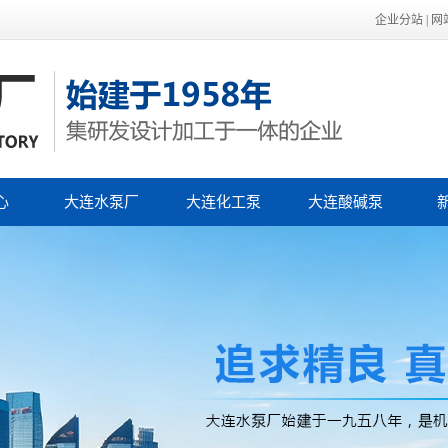
企业分站
|
网
心
大连水泵厂
大连化工泵
大连酸碱泵
泵
公
泵
行
技