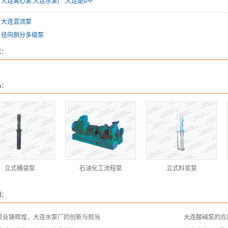
：
大连离心泵
,
大连水泵厂
,
大连是u不
：
大连混流泵
：
径向剖分多级泵
览：
品：
立式桶袋泵
石油化工流程泵
立式料浆泵
闻：
泵业铸辉煌，大连水泵厂的创新与担当
大连酸碱泵的应