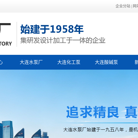
企业分站
|
网
心
大连水泵厂
大连化工泵
大连酸碱泵
泵
公
泵
行
技