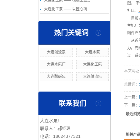
大连化工泵 —— 植根工业...
烈， 
大连化工泵 —— 以匠心铸...
打压。
目前，
主机厂
热门关键词
础件产
从近年
力。而
大连混流泵
大连水泵
过一系
大连水泵厂
大连化工泵
本文网址：htt
大连酸碱泵
大连轴流泵
关键词：
上一篇：
联系我们
下一篇：
最近浏
大连水泵厂
联系人：郝经理
相关产
电话：18624377321