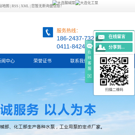
站地图
|
RSS
|
XML
|
您暂无新询盘信息！
服务热线：
在线留言
186-2437-7321
0411-84249729
分享到...
在
线
新闻中心
荣誉证书
联系我们
客
服
司新闻
业新闻
扫描二维码
术知识