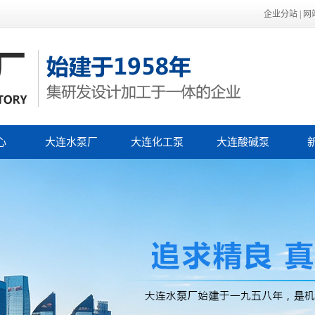
企业分站
|
网
心
大连水泵厂
大连化工泵
大连酸碱泵
泵
公
泵
行
技