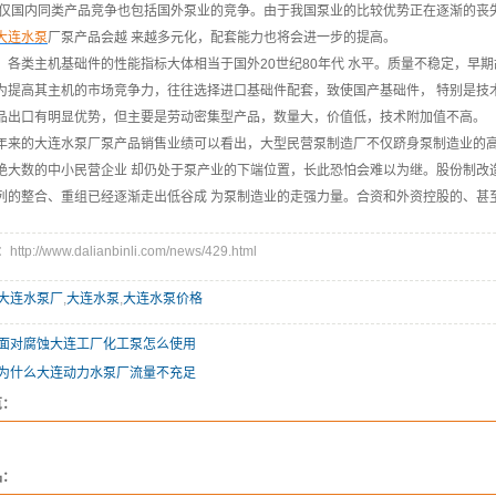
不仅国内同类产品竞争也包括国外泵业的竞争。由于我国泵业的比较优势正在逐渐的丧
大连水泵
厂泵产品会越 来越多元化，配套能力也将会进一步的提高。
各类主机基础件的性能指标大体相当于国外20世纪80年代 水平。质量不稳定，早
为提高其主机的市场竞争力，往往选择进口基础件配套，致使国产基础件， 特别是技
品出口有明显优势，但主要是劳动密集型产品，数量大，价值低，技术附加值不高。
来的大连水泵厂泵产品销售业绩可以看出，大型民营泵制造厂不仅跻身泵制造业的高
绝大数的中小民营企业 却仍处于泵产业的下端位置，长此恐怕会难以为继。股份制改
列的整合、重组已经逐渐走出低谷成 为泵制造业的走强力量。合资和外资控股的、甚
p://www.dalianbinli.com/news/429.html
大连水泵厂
,
大连水泵
,
大连水泵价格
面对腐蚀大连工厂化工泵怎么使用
为什么大连动力水泵厂流量不充足
览：
品：