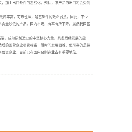
失，加上出口条件的恶劣化。预估，泵产品的出口将会受到
期故障率高，可靠性差，是基础件的致命弱点。因此，不少
术含量较低的产品，国内市场占有率有所下降。虽然我国基
端，成为泵制造业的中坚核心力量，具备后继发展的能
造后的国营企业尽管相当一段时间发展困难，但可喜的是经
至独资企业，目前已在国内泵制造业占有重要地位。