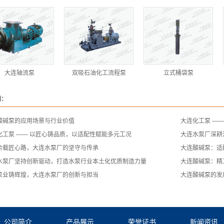
大连轴流泵
双吸石油化工流程泵
立式桶袋泵
闻：
酸碱泵的应用场景与行业价值
大连化工泵 —
化工泵 —— 以匠心铸品质，以适配性赋能多元工况
大连水泵厂深耕
余载匠心路，大连水泵厂的坚守与传承
大连酸碱泵：适
水泵厂坚持创新驱动，打造水泵行业本土化优质制造力量
大连酸碱泵：精
泵业铸辉煌，大连水泵厂的创新与担当
大连酸碱泵的发
公司简介
产品展示
荣誉证书
新闻资讯