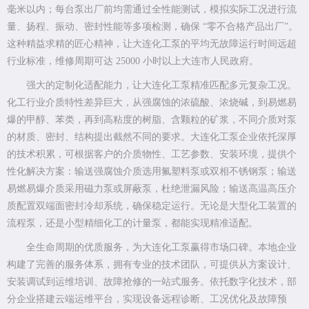
毫米以内；每台泵出厂前均需通过全性能测试，模拟实际工况进行流
量、扬程、振动、密封性能等多项检测，确保 “零不合格产品出厂”。
这种精益求精的匠心精神，让大连化工泵的平均无故障运行时间远超
行业标准，维修周期可达 25000 小时以上大连市人民政府。
强大的定制化适配能力，让大连化工泵精准匹配多元复杂工况。
化工行业介质特性差异巨大，从强腐蚀的浓硫酸、浓烧碱，到易燃易
爆的甲醇、苯类，再到高粘度的树脂、含颗粒的矿浆，不同介质对泵
的材质、密封、结构提出截然不同的要求。大连化工泵企业依托深厚
的技术积累，可根据客户的介质物性、工艺参数、安装环境，提供个
性化解决方案：输送强腐蚀介质选用氟塑料泵或双相不锈钢泵；输送
易燃易爆介质采用磁力泵或屏蔽泵，杜绝泄漏风险；输送高温高压介
质配置双端面密封冷却系统，确保稳定运行。无论是大型化工装置的
流程泵，还是小型精细化工的计量泵，都能实现精准适配。
全生命周期的优质服务，为大连化工泵赢得市场口碑。本地企业
构建了完善的服务体系，拥有专业的技术团队，可提供从方案设计、
安装调试到运维培训、故障抢修的一站式服务。依托数字化技术，部
分企业搭建云端运维平台，实现设备远程诊断、工况优化及故障预